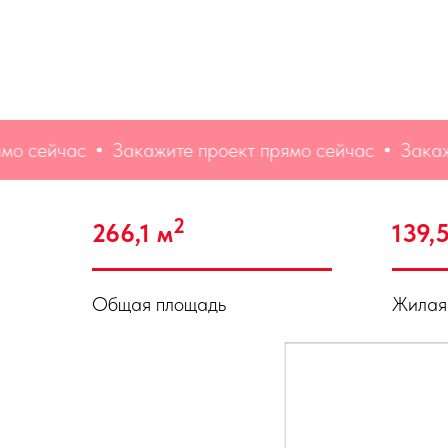
йчас
Закажите проект прямо сейчас
Закажите пр
2
266,1 м
139,
Общая площадь
Жилая