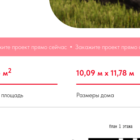
оект прямо сейчас
Закажите проект прямо сейчас
2
5 м
10,09 м х 11,78 м
 площадь
Размеры дома