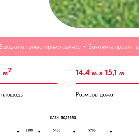
е проект прямо сейчас
Закажите проект прямо се
2
3 м
14,4 м х 15,1 м
 площадь
Размеры дома