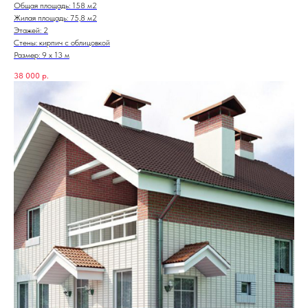
Общая площадь: 158 м2
Жилая площадь: 75,8 м2
Этажей: 2
Стены: кирпич с облицовкой
Размер: 9 х 13 м
38 000
р.