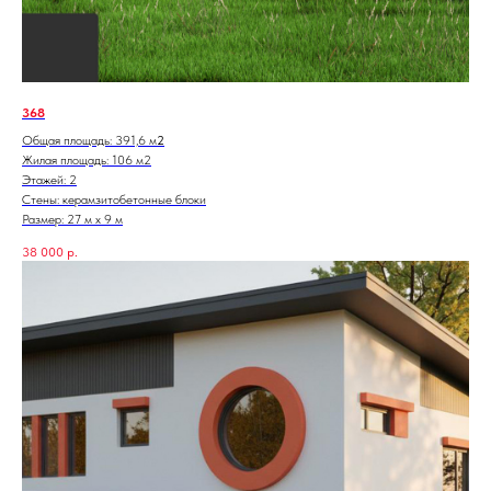
368
Общая площадь: 391,6 м
2
Жилая площадь: 106 м2
Этажей: 2
Стены: керамзитобетонные блоки
Размер: 27 м х 9 м
38 000
р.