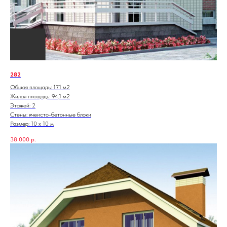
282
Общая площадь: 171 м2
Жилая площадь: 94,1 м2
Этажей: 2
Стены: ячеисто-бетонные блоки
Размер: 10 х 10 м
38 000
р.