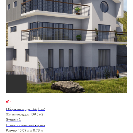
614
Общая площадь: 266,1 м2
Жилая площадь: 139,5 м2
Этажей: 3
Стены: силикатный кирпич
Размер: 10,09 м х 11,78 м