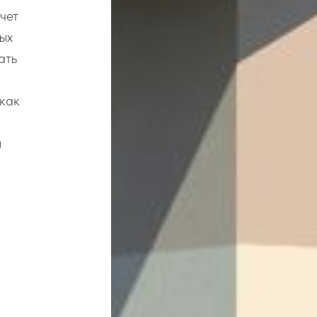
чет
ых
ать
 как
ы