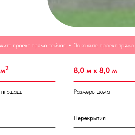
проект прямо сейчас
Закажите проект прямо сейч
2
 м
8,0 м х 8,0 м
 площадь
Размеры дома
Перекрытия