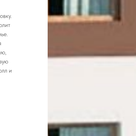
овку.
олит
ье.
я
ую,
евую
олл и