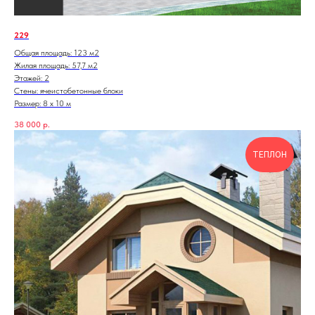
229
Общая площадь: 123 м2
Жилая площадь: 57,7 м2
Этажей: 2
Стены: ячеистобетонные блоки
Размер: 8 х 10 м
38 000
р.
ТЕПЛОН