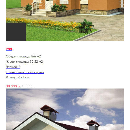
288
Общая площадь: 166 м2
Жилая площадь: 92,22 м2
Этажей: 2
Стены: силикатный кирпич
Размер: 9 х 12 м
38 000
р.
43 000
р.