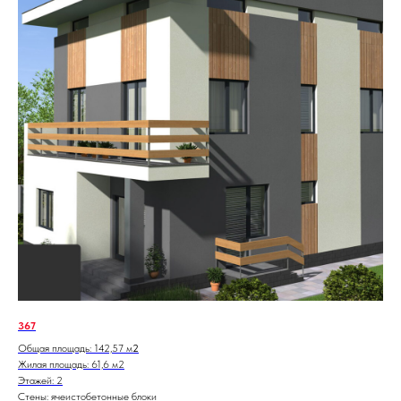
367
Общая площадь: 142,57 м
2
Жилая площадь: 61,6 м2
Этажей: 2
Стены: ячеистобетонные блоки