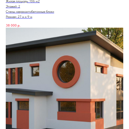
Жилая площадь: 106 м2
Этажей: 2
Стены: керамзитобетонные блоки
Размер: 27 м х 9 м
38 000
р.