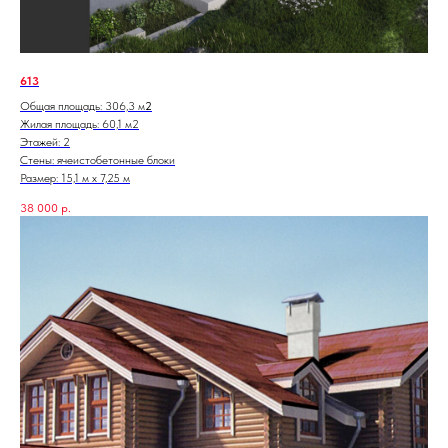
613
Общая площадь: 306,3 м
2
Жилая площадь: 60,1 м2
Этажей: 2
Стены: ячеистобетонные блоки
Размер: 15,1 м х 7,25 м
38 000
р.